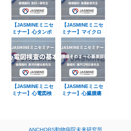
【JASMINEミニセ
【JASMINEミニセ
ミナー】⼼タンポ
ミナー】マイクロ
ナーデの病態⽣
バブル検査
理・⼼膜穿刺
【JASMINEミニセ
【JASMINEミニセ
ミナー】心電図検
ミナー】心臓腫瘍
査の基本
その２〜心基底部
腫瘍
ANCHORS動物病院未来研究所