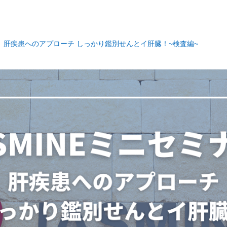
ー】肝疾患へのアプローチ しっかり鑑別せんとイ肝臓！~検査編~